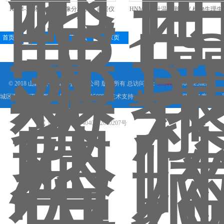
HNM-531植物冠层图像分析系统 冠层仪
HNM-532叶温差测量仪 植物生理
首页
上一页
下一页
末页
© 2018 山西信伟慧诚科技有限公司 版权所有 总访问量：
533442
GoogleSitemap
城区西大街下梅辉坡小区8号写字楼509室 技术支持：
环保在线
管理登陆
备案号：
晋公网安备 14040202000207号