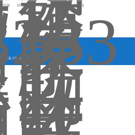
生态仪器
HNM-533叶片参数测定仪 植物营养测定仪
晋ICP备18006449号-3