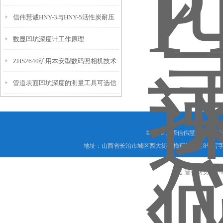
信伟慧诚HNY-3与HNY-5活性炭耐压
免测试过程中测针移动导致数据变动
数显凹坑深度计工作原理
强度测定仪技术参数！
ZHS2640矿用本安型数码照相机技术
管道表面凹坑深度的测量工具可选信
参数！
伟慧诚管道凹坑深度仪！
© 2018 山西信伟慧诚科技
地址：山西省长治市城区西大街下梅辉坡小区8号写字楼
晋公网安备 1404