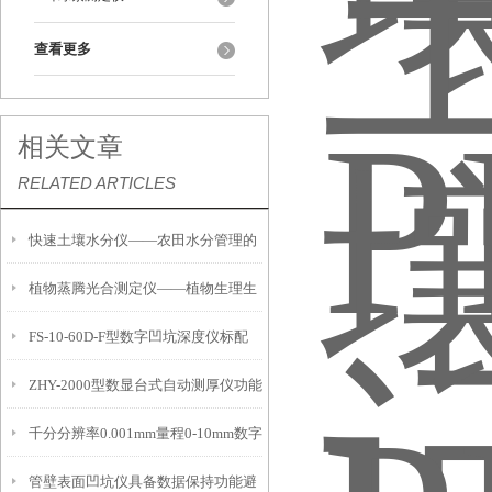
查看更多
相关文章
RELATED ARTICLES
快速土壤水分仪——农田水分管理的
植物蒸腾光合测定仪——植物生理生
便携式检测工具
FS-10-60D-F型数字凹坑深度仪标配
态的实时监测设备
ZHY-2000型数显台式自动测厚仪功能
IP54级表头分辨率0.01mm量程
千分分辨率0.001mm量程0-10mm数字
特点
10mm！
管壁表面凹坑仪具备数据保持功能避
埋头度仪技术参数！