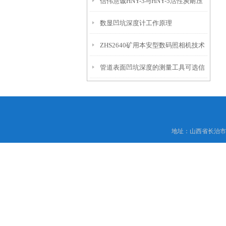
信伟慧诚HNY-3与HNY-5活性炭耐压
免测试过程中测针移动导致数据变动
数显凹坑深度计工作原理
强度测定仪技术参数！
ZHS2640矿用本安型数码照相机技术
管道表面凹坑深度的测量工具可选信
参数！
伟慧诚管道凹坑深度仪！
地址：山西省长治市