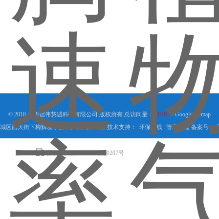
© 2018 山西信伟慧诚科技有限公司 版权所有 总访问量：
531015
GoogleSitemap
城区西大街下梅辉坡小区8号写字楼509室 技术支持：
环保在线
管理登陆
备案号：
晋公网安备 14040202000207号