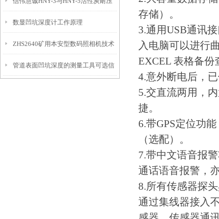
信伟慧诚HNY-3与HNY-5活性炭耐压
免测试过程中测针移动导致数据变动
存储）。
数显凹坑深度计工作原理
强度测定仪技术参数！
3.通用USB通
入电脑可以进行
ZHS2640矿用本安型数码照相机技术
EXCEL 表格备
管道表面凹坑深度的测量工具可选信
参数！
4.意外断电后，
伟慧诚管道凹坑深度仪！
5.交直流两用，
捷。
6.带GPS定位
（选配）。
7.带中文语音报
通话语音报警，
8.所有传感器探
通过集线器接入不
感器，传感器通讯