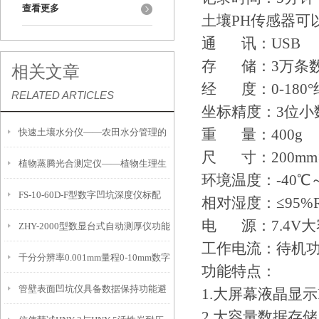
查看更多
土壤PH传感器可
通 讯：USB
存 储：3万条
相关文章
经 度：0-180°纬
RELATED ARTICLES
坐标精度：3位小数，
重 量：400g
快速土壤水分仪——农田水分管理的
尺 寸：200mm×
植物蒸腾光合测定仪——植物生理生
便携式检测工具
环境温度：-40℃
FS-10-60D-F型数字凹坑深度仪标配
态的实时监测设备
相对湿度：≤95%
电 源：7.4V
ZHY-2000型数显台式自动测厚仪功能
IP54级表头分辨率0.01mm量程
工作电流：待机功
千分分辨率0.001mm量程0-10mm数字
特点
10mm！
功能特点：
管壁表面凹坑仪具备数据保持功能避
埋头度仪技术参数！
1.大屏幕液晶显示
2.大容量数据存储