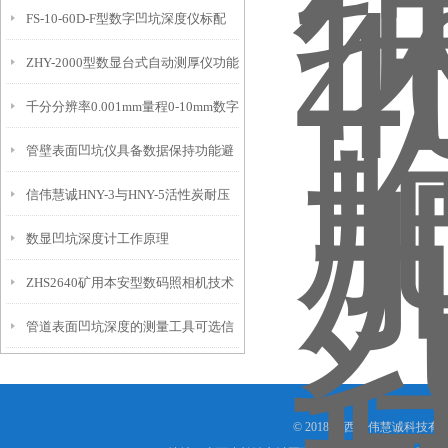
FS-10-60D-F型数字凹坑深度仪标配
态的实时监测设备
ZHY-2000型数显台式自动测厚仪功能
IP54级表头分辨率0.01mm量程
千分分辨率0.001mm量程0-10mm数字
特点
10mm！
管壁表面凹坑仪具备数据保持功能避
埋头度仪技术参数！
信伟慧诚HNY-3与HNY-5活性炭耐压
免测试过程中测针移动导致数据变动
数显凹坑深度计工作原理
强度测定仪技术参数！
ZHS2640矿用本安型数码照相机技术
管道表面凹坑深度的测量工具可选信
参数！
伟慧诚管道凹坑深度仪！
© 2018 山西信伟慧诚科技