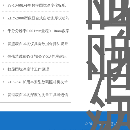
FS-10-60D-F型数字凹坑深度仪标配
态的实时监测设备
ZHY-2000型数显台式自动测厚仪功能
IP54级表头分辨率0.01mm量程
千分分辨率0.001mm量程0-10mm数字
特点
10mm！
管壁表面凹坑仪具备数据保持功能避
埋头度仪技术参数！
信伟慧诚HNY-3与HNY-5活性炭耐压
免测试过程中测针移动导致数据变动
数显凹坑深度计工作原理
强度测定仪技术参数！
ZHS2640矿用本安型数码照相机技术
管道表面凹坑深度的测量工具可选信
参数！
伟慧诚管道凹坑深度仪！
© 2018 山西信伟慧诚科技