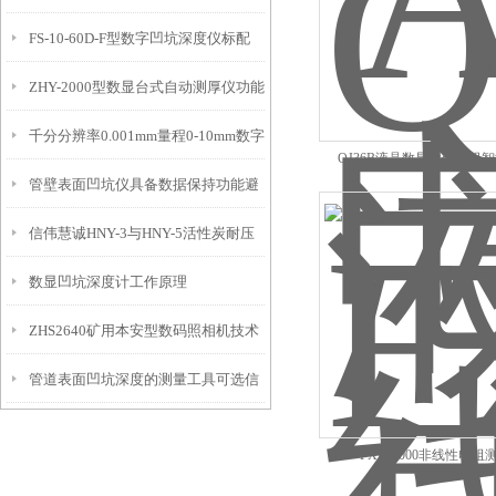
FS-10-60D-F型数字凹坑深度仪标配
态的实时监测设备
ZHY-2000型数显台式自动测厚仪功能
IP54级表头分辨率0.01mm量程
千分分辨率0.001mm量程0-10mm数字
特点
10mm！
QJ36B液晶数显导体电阻
管壁表面凹坑仪具备数据保持功能避
埋头度仪技术参数！
信伟慧诚HNY-3与HNY-5活性炭耐压
免测试过程中测针移动导致数据变动
数显凹坑深度计工作原理
强度测定仪技术参数！
ZHS2640矿用本安型数码照相机技术
管道表面凹坑深度的测量工具可选信
参数！
伟慧诚管道凹坑深度仪！
FXD-5000非线性电阻