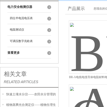
电力安全检测仪器
产品展示
您现在的位
四位半电流电压表
电阻测试仪
可调压数字兆欧表
查看更多
相关文章
BR-A电线电缆导体电阻材料
RELATED ARTICLES
试仪
快速土壤水分仪——农田水分管理的
植物蒸腾光合测定仪——植物生理生
便携式检测工具