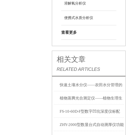
溶解氧分析仪
便携式水质分析仪
查看更多
相关文章
RELATED ARTICLES
快速土壤水分仪——农田水分管理的
植物蒸腾光合测定仪——植物生理生
便携式检测工具
FS-10-60D-F型数字凹坑深度仪标配
态的实时监测设备
ZHY-2000型数显台式自动测厚仪功能
IP54级表头分辨率0.01mm量程