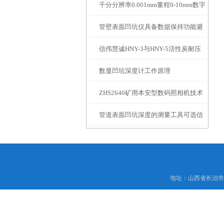
千分分辨率0.001mm量程0-10mm数字
特点
10mm！
管壁表面凹坑仪具备数据保持功能避
埋头度仪技术参数！
信伟慧诚HNY-3与HNY-5活性炭耐压
免测试过程中测针移动导致数据变动
数显凹坑深度计工作原理
强度测定仪技术参数！
ZHS2640矿用本安型数码照相机技术
管道表面凹坑深度的测量工具可选信
参数！
伟慧诚管道凹坑深度仪！
地址：山西省长治市