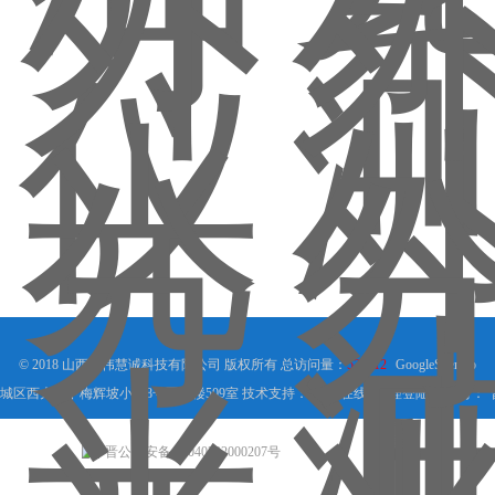
© 2018 山西信伟慧诚科技有限公司 版权所有 总访问量：
531812
GoogleSitemap
城区西大街下梅辉坡小区8号写字楼509室 技术支持：
环保在线
管理登陆
备案号：
晋公网安备 14040202000207号