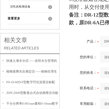
用时，从交付使
活性炭检测设备
备注：
DR-12
查看更多
款，原DR-6A已
相关文章
产品：
RELATED ARTICLES
您的单位：
快速土壤水分仪——农田水分管理的
植物蒸腾光合测定仪——植物生理生
便携式检测工具
您的姓名：
FS-10-60D-F型数字凹坑深度仪标配
态的实时监测设备
联系电话：
ZHY-2000型数显台式自动测厚仪功能
IP54级表头分辨率0.01mm量程
千分分辨率0.001mm量程0-10mm数字
常用邮箱：
特点
10mm！