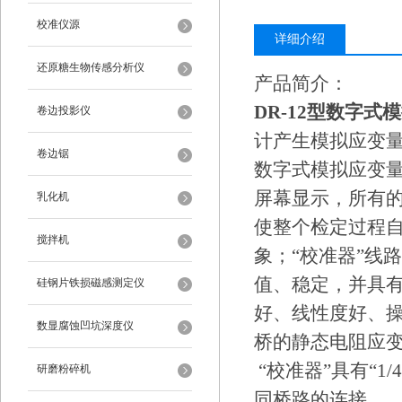
校准仪源
详细介绍
还原糖生物传感分析仪
产品简介：
DR-12型数字式
卷边投影仪
计产生模拟应变
卷边锯
数字式模拟应变
屏幕显示，所有的
乳化机
使整个检定过程
搅拌机
象；“校准器”线
值、稳定，并具有
硅钢片铁损磁感测定仪
好、线性度好、
数显腐蚀凹坑深度仪
桥的静态电阻应
“校准器”具有“1
研磨粉碎机
同桥路的连接。