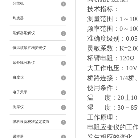
分散机
技术指标：
测量范围：1～1000
均质器
频率范围：0～100
消解器消解仪
准确度级别：0.0
灵敏系数：K=2.0
恒温核酸扩增荧光仪
桥臂电阻：120Ω
紫外线分析仪
大工作电压：10V
桥路连接：1/4
白度仪
使用条件：
电子天平
温 度：20士10
湿 度：30－85
测厚仪
工作原理：
眼科设备校准鉴定装置
电阻应变仪的工
发生相应的变化
采样器