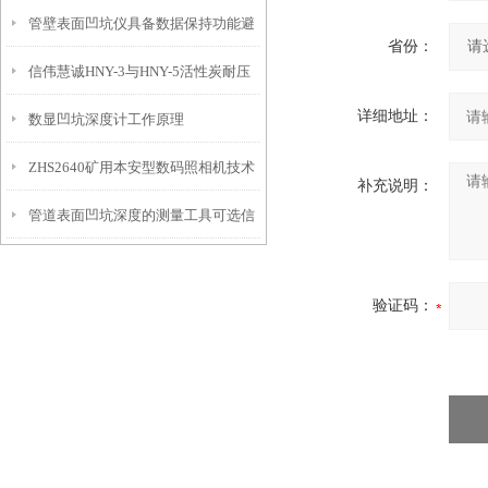
管壁表面凹坑仪具备数据保持功能避
埋头度仪技术参数！
省份：
信伟慧诚HNY-3与HNY-5活性炭耐压
免测试过程中测针移动导致数据变动
详细地址：
数显凹坑深度计工作原理
强度测定仪技术参数！
ZHS2640矿用本安型数码照相机技术
补充说明：
管道表面凹坑深度的测量工具可选信
参数！
伟慧诚管道凹坑深度仪！
验证码：