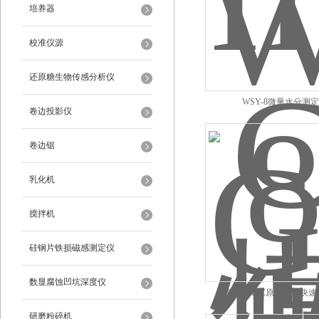
培养器
校准仪源
还原糖生物传感分析仪
WSY-8微量水分测
卷边投影仪
卷边锯
乳化机
搅拌机
硅钢片铁损磁感测定仪
数显腐蚀凹坑深度仪
GTW-III-C原煤水分快
研磨粉碎机