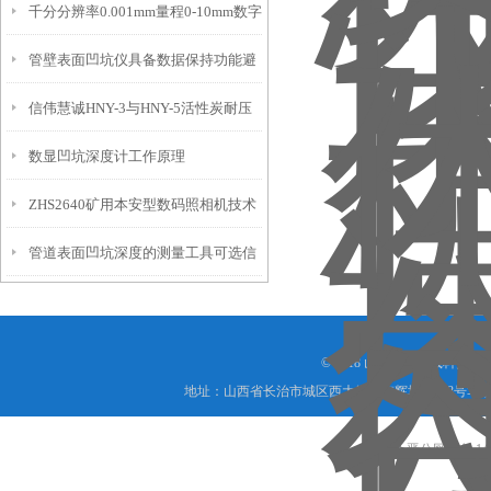
千分分辨率0.001mm量程0-10mm数字
特点
10mm！
管壁表面凹坑仪具备数据保持功能避
埋头度仪技术参数！
信伟慧诚HNY-3与HNY-5活性炭耐压
免测试过程中测针移动导致数据变动
数显凹坑深度计工作原理
强度测定仪技术参数！
ZHS2640矿用本安型数码照相机技术
管道表面凹坑深度的测量工具可选信
参数！
伟慧诚管道凹坑深度仪！
© 2018 山西信伟慧诚科技
地址：山西省长治市城区西大街下梅辉坡小区8号写字楼
晋公网安备 1404