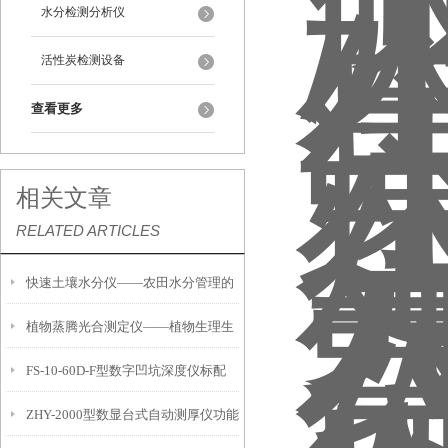
水分检测分析仪
活性炭检测设备
查看更多
相关文章
RELATED ARTICLES
快速土壤水分仪——农田水分管理的
植物蒸腾光合测定仪——植物生理生
便携式检测工具
FS-10-60D-F型数字凹坑深度仪标配
态的实时监测设备
ZHY-2000型数显台式自动测厚仪功能
IP54级表头分辨率0.01mm量程