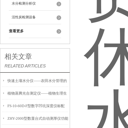
水分检测分析仪
活性炭检测设备
查看更多
相关文章
RELATED ARTICLES
快速土壤水分仪——农田水分管理的
植物蒸腾光合测定仪——植物生理生
便携式检测工具
FS-10-60D-F型数字凹坑深度仪标配
态的实时监测设备
ZHY-2000型数显台式自动测厚仪功能
IP54级表头分辨率0.01mm量程