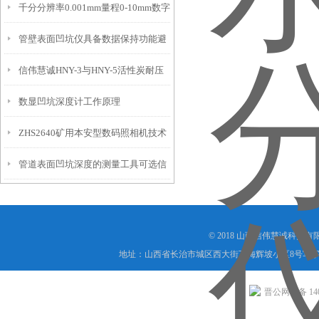
千分分辨率0.001mm量程0-10mm数字
特点
10mm！
管壁表面凹坑仪具备数据保持功能避
埋头度仪技术参数！
信伟慧诚HNY-3与HNY-5活性炭耐压
免测试过程中测针移动导致数据变动
数显凹坑深度计工作原理
强度测定仪技术参数！
ZHS2640矿用本安型数码照相机技术
管道表面凹坑深度的测量工具可选信
参数！
伟慧诚管道凹坑深度仪！
© 2018 山西信伟慧诚科技
地址：山西省长治市城区西大街下梅辉坡小区8号写字楼
晋公网安备 1404