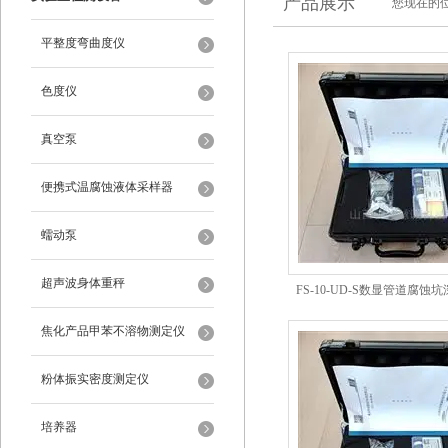
产品展示
您现在的位
平整度弯曲度仪
色度仪
真空泵
便携式温腐蚀液体采样器
蠕动泵
超声波身体重秤
FS-10-UD-S数显管道腐蚀
焦化产品甲苯不溶物测定仪
粉体振实密度测定仪
培养器