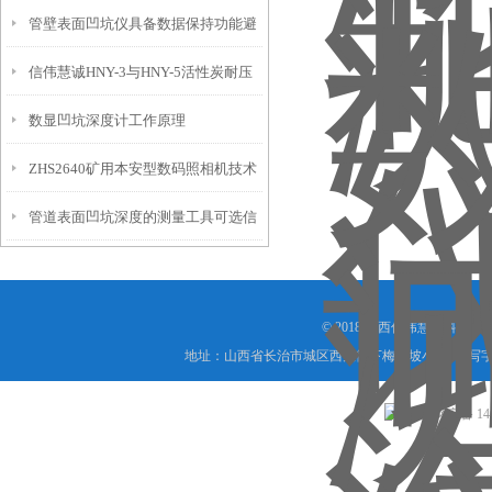
管壁表面凹坑仪具备数据保持功能避
埋头度仪技术参数！
信伟慧诚HNY-3与HNY-5活性炭耐压
免测试过程中测针移动导致数据变动
数显凹坑深度计工作原理
强度测定仪技术参数！
ZHS2640矿用本安型数码照相机技术
管道表面凹坑深度的测量工具可选信
参数！
伟慧诚管道凹坑深度仪！
© 2018 山西信伟慧诚科技
地址：山西省长治市城区西大街下梅辉坡小区8号写字楼
晋公网安备 1404