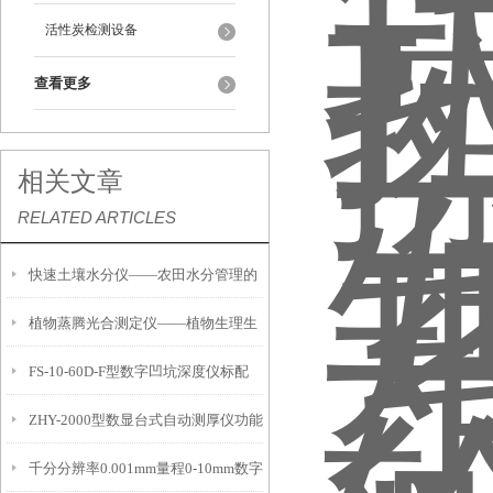
活性炭检测设备
查看更多
相关文章
RELATED ARTICLES
快速土壤水分仪——农田水分管理的
植物蒸腾光合测定仪——植物生理生
便携式检测工具
FS-10-60D-F型数字凹坑深度仪标配
态的实时监测设备
ZHY-2000型数显台式自动测厚仪功能
IP54级表头分辨率0.01mm量程
千分分辨率0.001mm量程0-10mm数字
特点
10mm！