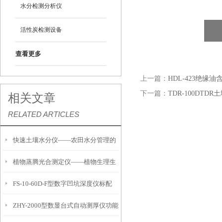
水分检测分析仪
活性炭检测设备
查看更多
上一篇：
HDL-423绝缘
下一篇：
TDR-100DTD
相关文章
RELATED ARTICLES
快速土壤水分仪——农田水分管理的
植物蒸腾光合测定仪——植物生理生
便携式检测工具
FS-10-60D-F型数字凹坑深度仪标配
态的实时监测设备
ZHY-2000型数显台式自动测厚仪功能
IP54级表头分辨率0.01mm量程