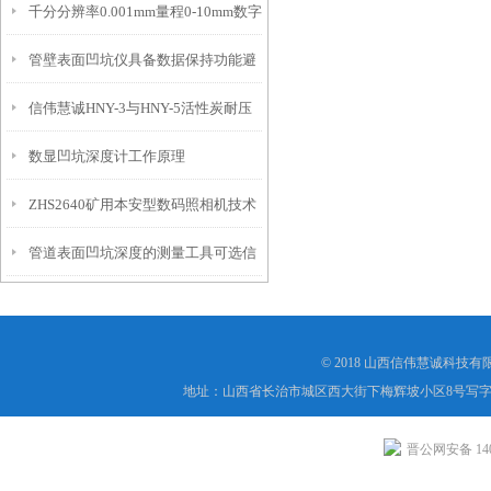
千分分辨率0.001mm量程0-10mm数字
特点
10mm！
管壁表面凹坑仪具备数据保持功能避
埋头度仪技术参数！
信伟慧诚HNY-3与HNY-5活性炭耐压
免测试过程中测针移动导致数据变动
数显凹坑深度计工作原理
强度测定仪技术参数！
ZHS2640矿用本安型数码照相机技术
管道表面凹坑深度的测量工具可选信
参数！
伟慧诚管道凹坑深度仪！
© 2018 山西信伟慧诚科技
地址：山西省长治市城区西大街下梅辉坡小区8号写字楼
晋公网安备 1404