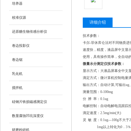
培养器
校准仪源
详细介绍
还原糖生物传感分析仪
技术参数：
卡尔-菲休库仑法对不同物质进
卷边投影仪
速度快，精度，液晶屏中文显
使用，具有操作简单，全自动
卷边锯
微量水分测定仪
技术参数：
显示方式：大液晶屏幕全中文
乳化机
滴定方式：微计算机控制电量
输出方式：自动计算,可输出ug
搅拌机
测量范围：0-100mg
分 辨 率：0.1ug
硅钢片铁损磁感测定仪
电解控制：自动电解电流跟踪控制
滴定速度：2.5mg/min(大)
数显腐蚀凹坑深度仪
灵 敏 度：0.1ug---100g不大于
1mg以上转化为0．3％(
研磨粉碎机