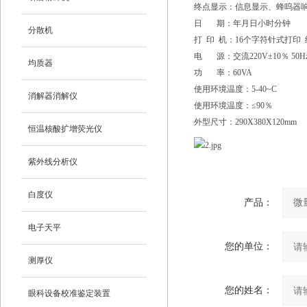
终点显示：信息显示、蜂呜器
日 期：年月日小时分钟
分散机
打 印 机：16个字符针式打印 
电 源：交流220V±10％ 50Hz
均质器
功 率：60VA
使用环境温度：5-40~C
消解器消解仪
使用环境温度：≤90％
外型尺寸：290X380X120mm
恒温核酸扩增荧光仪
紫外线分析仪
白度仪
产品：
电子天平
您的单位：
测厚仪
您的姓名：
眼科设备校准鉴定装置