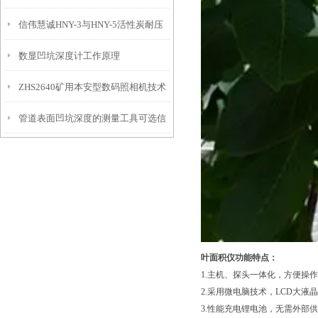
信伟慧诚HNY-3与HNY-5活性炭耐压
免测试过程中测针移动导致数据变动
数显凹坑深度计工作原理
强度测定仪技术参数！
ZHS2640矿用本安型数码照相机技术
管道表面凹坑深度的测量工具可选信
参数！
伟慧诚管道凹坑深度仪！
叶面积仪功能特点：
1.主机、探头一体化，方便操
2.采用微电脑技术，LCD大液
3.性能充电锂电池，无需外部