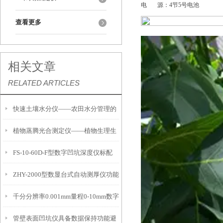
电 源：4节5号电池
查看更多
相关文章
RELATED ARTICLES
快速土壤水分仪——农田水分管理的
植物蒸腾光合测定仪——植物生理生
便携式检测工具
FS-10-60D-F型数字凹坑深度仪标配
态的实时监测设备
ZHY-2000型数显台式自动测厚仪功能
IP54级表头分辨率0.01mm量程
千分分辨率0.001mm量程0-10mm数字
特点
10mm！
管壁表面凹坑仪具备数据保持功能避
埋头度仪技术参数！