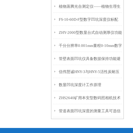
植物蒸腾光合测定仪——植物生理生
便携式检测工具
FS-10-60D-F型数字凹坑深度仪标配
态的实时监测设备
ZHY-2000型数显台式自动测厚仪功能
IP54级表头分辨率0.01mm量程
千分分辨率0.001mm量程0-10mm数字
特点
10mm！
管壁表面凹坑仪具备数据保持功能避
埋头度仪技术参数！
信伟慧诚HNY-3与HNY-5活性炭耐压
免测试过程中测针移动导致数据变动
数显凹坑深度计工作原理
强度测定仪技术参数！
ZHS2640矿用本安型数码照相机技术
管道表面凹坑深度的测量工具可选信
参数！
伟慧诚管道凹坑深度仪！