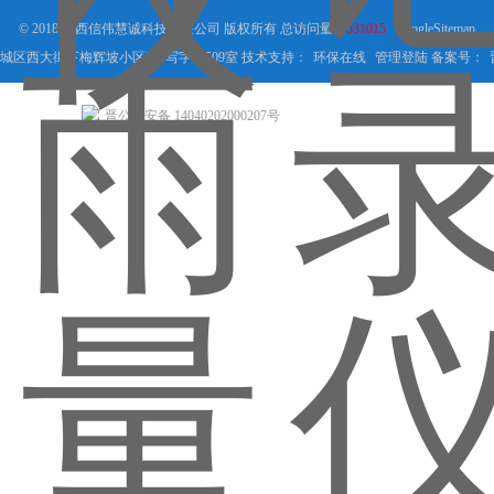
© 2018 山西信伟慧诚科技有限公司 版权所有 总访问量：
531015
GoogleSitemap
城区西大街下梅辉坡小区8号写字楼509室 技术支持：
环保在线
管理登陆
备案号：
晋公网安备 14040202000207号