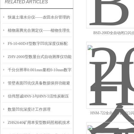
RELATED ARTICLES
快速土壤水分仪——农田水分管理的
植物蒸腾光合测定仪——植物生理生
便携式检测工具
BSD-200D全自动闭口
FS-10-60D-F型数字凹坑深度仪标配
态的实时监测设备
ZHY-2000型数显台式自动测厚仪功能
IP54级表头分辨率0.01mm量程
千分分辨率0.001mm量程0-10mm数字
特点
10mm！
管壁表面凹坑仪具备数据保持功能避
埋头度仪技术参数！
信伟慧诚HNY-3与HNY-5活性炭耐压
免测试过程中测针移动导致数据变动
数显凹坑深度计工作原理
强度测定仪技术参数！
HNM-722全自动开口闭口
ZHS2640矿用本安型数码照相机技术