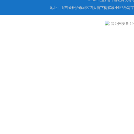
© 2018 山西信伟慧诚科技
地址：山西省长治市城区西大街下梅辉坡小区8号写字楼
晋公网安备 1404