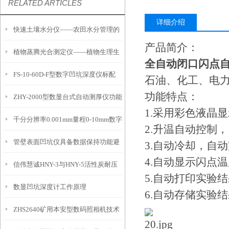
RELATED ARTICLES
详细介绍
快速土壤水分仪——农田水分管理的
产品简介：
植物蒸腾光合测定仪——植物生理生
便携式检测工具
全自动闭口闪点
FS-10-60D-F型数字凹坑深度仪标配
态的实时监测设备
石油、化工、电
功能特点：
ZHY-2000型数显台式自动测厚仪功能
IP54级表头分辨率0.01mm量程
1.采用彩色液晶
千分分辨率0.001mm量程0-10mm数字
特点
10mm！
2.升温自动控制
管壁表面凹坑仪具备数据保持功能避
埋头度仪技术参数！
3.自动冷却，自
4.自动显示闪点
信伟慧诚HNY-3与HNY-5活性炭耐压
免测试过程中测针移动导致数据变动
5.自动打印实验
数显凹坑深度计工作原理
强度测定仪技术参数！
6.自动存储实验
ZHS2640矿用本安型数码照相机技术