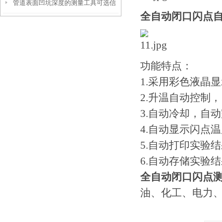
管道表面凹坑深度的测量工具可选信
参数！
全自动闭口闪点
伟慧诚管道凹坑深度仪！
功能特点：
1.采用彩色液晶
2.升温自动控制
3.自动冷却，自
4.自动显示闪点
5.自动打印实验
6.自动存储实验
全自动闭口闪点
油、化工、电力