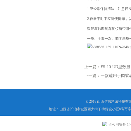
1.应经常保持清法，注意轻
2.仪器平时不应随便拆卸，
数显腐蚀凹坑深度仪所带附
一块、手套一双、调零基块
上一篇：
FS-10-UD
下一篇：
一款适用于圆管
© 2018 山西信伟慧诚科技
地址：山西省长治市城区西大街下梅辉坡小区8号写字楼
晋公网安备 1404