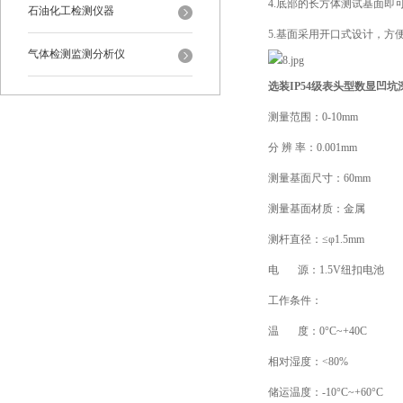
4.底部的长方体测试基面即
石油化工检测仪器
5.基面采用开口式设计，
气体检测监测分析仪
选装IP54级表头型数显凹
测量范围：0-10mm
分 辨 率：0.001mm
测量基面尺寸：60mm
测量基面材质：金属
测杆直径：≤φ1.5mm
电 源：1.5V纽扣电池
工作条件：
温 度：0°C~+40C
相对湿度：<80%
储运温度：-10°C~+60°C