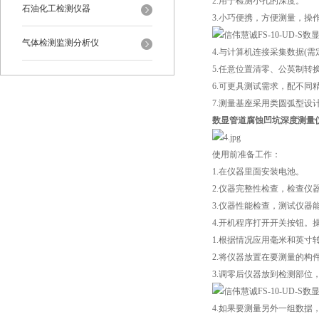
2.用于检测小孔的深度。
石油化工检测仪器
3.小巧便携，方便测量，操
气体检测监测分析仪
4.与计算机连接采集数据(需
5.任意位置清零、公英制转
6.可更具测试需求，配不同
7.测量基座采用类圆弧型
数显管道腐蚀凹坑深度测量
使用前准备工作：
1.在仪器里面安装电池。
2.仪器完整性检查，检查
3.仪器性能检查，测试仪器
4.开机程序打开开关按钮。
1.根据情况应用毫米和英寸
2.将仪器放置在要测量的构
3.调零后仪器放到检测部位
4.如果要测量另外一组数据