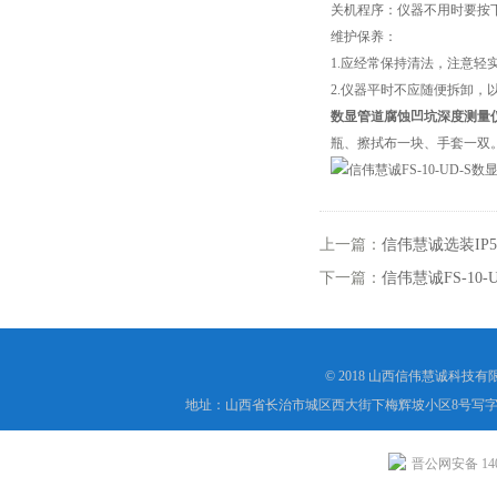
关机程序：仪器不用时要按
维护保养：
1.应经常保持清法，注意轻
2.仪器平时不应随便拆卸，
数显管道腐蚀凹坑深度测量
瓶、擦拭布一块、手套一双
上一篇：
信伟慧诚选装IP
下一篇：
信伟慧诚FS-1
© 2018 山西信伟慧诚科技
地址：山西省长治市城区西大街下梅辉坡小区8号写字楼
晋公网安备 1404