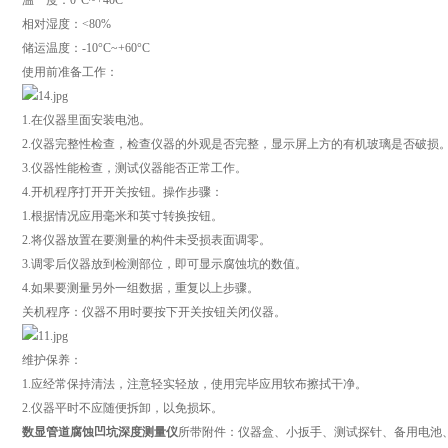
温 度：0°C~+40C
相对湿度：<80%
储运温度：-10°C~+60°C
使用前准备工作：
1.在仪器里面安装电池。
2.仪器完整性检查，检查仪器的外观是否完整，显示屏上方的有机玻璃是否破损
3.仪器性能检查，测试仪器能否正常工作。
4.开机程序打开开关按钮。操作步骤：
1.根据情况应用毫米和英寸转换按钮。
2.将仪器放置在要测量的构件未受损表面调零。
3.调零后仪器放到检测部位，即可显示腐蚀坑的数值。
4.如果要测量另外一组数据，重复以上步骤。
关机程序：仪器不用时要按下开关按钮关闭仪器。
维护保养：
1.应经常保持清法，注意轻实轻放，使用完毕应用软布擦拭干净。
2.仪器平时不应随便拆卸，以免损坏。
数显管道腐蚀凹坑深度测量仪
所带附件：仪器盒、小扳手、测试探针、备用电池、