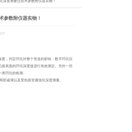
表面凹坑深度测量仪技术参数附仪器实物！
技术参数附仪器实物！
57
深度，判定凹坑对整个管道的影响，数字凹坑仪
凸面表面的凹坑深度值进行有效测定。另外一些
一类凹坑的检测。
局部减薄以及受热面管腐蚀坑深度测量。