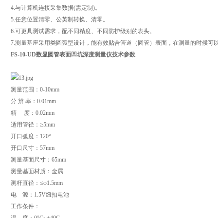
4.与计算机连接采集数据(需定制)。
5.任意位置清零、公英制转换、清零。
6.可更具测试需求，配不同精度、不同防护级别的表头。
7.测量基座采用类圆弧型设计，能有效贴合管道（圆管）表面，在测量的时候可
FS-10-UD数显圆管表面凹坑深度测量仪
技术参数
测量范围：0-10mm
分 辨 率：0.01mm
精 度：0.02mm
适用管径：≥5mm
开口弧度：120°
开口尺寸：57mm
测量基面尺寸：65mm
测量基面材质：金属
测杆直径：≤φ1.5mm
电 源：1.5V纽扣电池
工作条件：