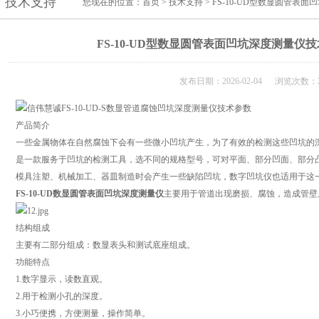
技术支持
您现在的位置：
首页
>
技术支持
> FS-10-UD型数显圆管
FS-10-UD型数显圆管表面凹坑深度测量仪
发布日期：2026-02-04 浏览次数：2
产品简介
一些金属物体在自然腐蚀下会有一些微小凹坑产生，为了有效的检测这些凹坑的
是一款服务于凹坑的检测工具，选不同的规格型号，可对平面、部分凹面、部分
模具注塑、机械加工、器皿制造时会产生一些缺陷凹坑，数字凹坑仪也适用于这
FS-10-UD数显圆管表面凹坑深度测量仪
主要用于管道出现磨损、腐蚀，造成管壁
结构组成
主要有二部分组成：数显表头和测试底座组成。
功能特点
1.数字显示，读数直观。
2.用于检测小孔的深度。
3.小巧便携，方便测量，操作简单。