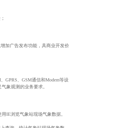
受；
增加广告发布功能，具商业开发价
GPRS、GSM通信和Modem等设
足气象观测的业务要求。
用IE浏览气象站现场气象数据。
上查询、统计气象站现场气象数