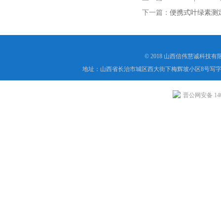
下一篇：
便携式叶绿素测
© 2018 山西信伟慧诚科技
地址：山西省长治市城区西大街下梅辉坡小区8号写字楼
晋公网安备 1404