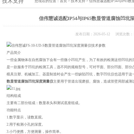
技术支持
您现在的位置：
首页
>
技术支持
> 信伟慧诚选配IP54与IP
信伟慧诚选配IP54与IP65数显管道腐蚀凹
发布日期：2026-05-12 浏览次数：1
产品简介
一些金属物体在自然腐蚀下会有一些微小凹坑产生，为了有效的检测这些凹坑的
是一款服务于凹坑的检测工具，选不同的规格型号，可对平面、部分凹面、部分
模具注塑、机械加工、器皿制造时会产生一些缺陷凹坑，数字凹坑仪也适用于这
数显管道腐蚀凹坑深度测量仪
主要用于管道出现磨损、腐蚀，造成管壁局部减薄
结构组成
主要有二部分组成：数显表头和测试底座组成。
功能特点
1.数字显示，读数直观。
2.用于检测小孔的深度。
3.小巧便携，方便测量，操作简单。