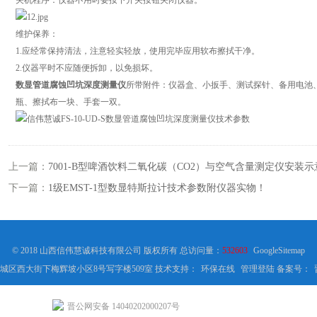
关机程序：仪器不用时要按下开关按钮关闭仪器。
维护保养：
1.应经常保持清法，注意轻实轻放，使用完毕应用软布擦拭干净。
2.仪器平时不应随便拆卸，以免损坏。
数显管道腐蚀凹坑深度测量仪
所带附件：仪器盒、小扳手、测试探针、备用电池、
瓶、擦拭布一块、手套一双。
上一篇：
7001-B型啤酒饮料二氧化碳（CO2）与空气含量测定仪安装
下一篇：
1级EMST-1型数显特斯拉计技术参数附仪器实物！
© 2018 山西信伟慧诚科技有限公司 版权所有 总访问量：
532603
GoogleSitemap
城区西大街下梅辉坡小区8号写字楼509室 技术支持：
环保在线
管理登陆
备案号：
晋公网安备 14040202000207号