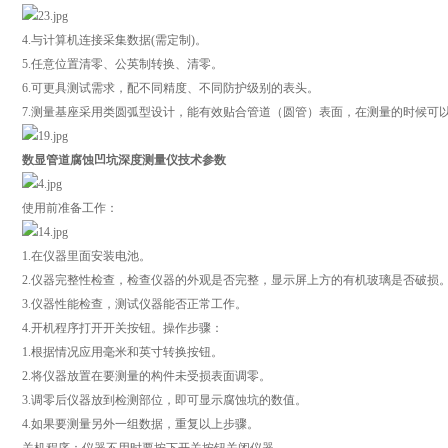
4.与计算机连接采集数据(需定制)。
5.任意位置清零、公英制转换、清零。
6.可更具测试需求，配不同精度、不同防护级别的表头。
7.测量基座采用类圆弧型设计，能有效贴合管道（圆管）表面，在测量的时候可
数显管道腐蚀凹坑深度测量仪技术参数
使用前准备工作：
1.在仪器里面安装电池。
2.仪器完整性检查，检查仪器的外观是否完整，显示屏上方的有机玻璃是否破损
3.仪器性能检查，测试仪器能否正常工作。
4.开机程序打开开关按钮。操作步骤：
1.根据情况应用毫米和英寸转换按钮。
2.将仪器放置在要测量的构件未受损表面调零。
3.调零后仪器放到检测部位，即可显示腐蚀坑的数值。
4.如果要测量另外一组数据，重复以上步骤。