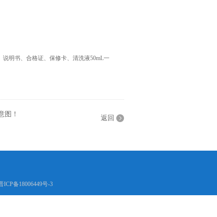
说明书、合格证、保修卡、清洗液50mL一
示意图！
返回
晋ICP备18006449号-3