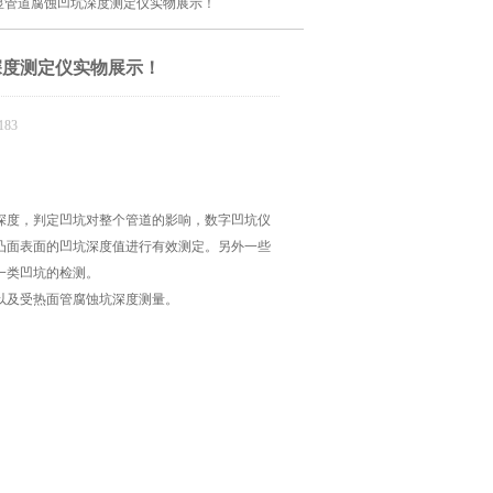
65数显管道腐蚀凹坑深度测定仪实物展示！
坑深度测定仪实物展示！
83
深度，判定凹坑对整个管道的影响，数字凹坑仪
凸面表面的凹坑深度值进行有效测定。另外一些
一类凹坑的检测。
以及受热面管腐蚀坑深度测量。