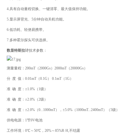
4.具有自动量程切换、一键清零、最大值保持功能。
5.显示屏背光、5分钟自动关机功能。
6.低功耗、轻便易携带。
7.多种霍尔探头可供选择。
数显特斯拉计
技术参数：
测量量程：200mT（2000Gs）2000mT（20000Gs）
分 度 值：0.01mT（0.1G） 0.1mT（1G）
准 确 度：±1.0%（1级）
准 确 度：±2.0%（2级）
准 确 度：±2.0%（0...1000mT），±5.0%（1000mT...2400mT）（5级）
供电电源：1节9V电池
工作环境：0℃～50℃，20%～85%R·H,不结露