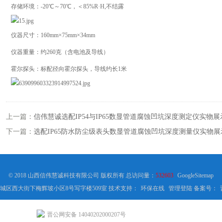
存储环境：-20℃～70℃，＜85%R·H,不结露
仪器尺寸：160mm×75mm×34mm
仪器重量：约260克（含电池及导线）
霍尔探头：标配径向霍尔探头，导线约长1米
上一篇：
信伟慧诚选配IP54与IP65数显管道腐蚀凹坑深度测定仪实物展
下一篇：
选配IP65防水防尘级表头数显管道腐蚀凹坑深度测量仪实物展
© 2018 山西信伟慧诚科技有限公司 版权所有 总访问量：
532603
GoogleSitemap
城区西大街下梅辉坡小区8号写字楼509室 技术支持：
环保在线
管理登陆
备案号：
晋公网安备 14040202000207号