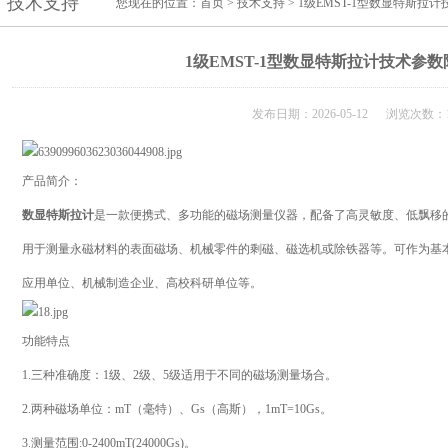
技术支持
您现在的位置：
首页
>
技术支持
> 1级EMST-1型数显特斯
1级EMST-1型数显特斯拉计技术参
发布日期：2026-05-12 浏览次数：1
产品简介：
数显特斯拉计
是一款便携式、多功能的磁场测量仪器，配备了高灵敏度、低飘移
用于测量永磁材料的表面磁场、机械零件的剩磁、磁选机或除铁器等。可作为基
应用单位、机械制造企业、高校科研单位等。
功能特点
1.三种准确度：1级、2级、5级适用于不同的磁场测量场合。
2.两种磁场单位：mT（毫特）、Gs（高斯），1mT=10Gs。
3.测量范围:0-2400mT(24000Gs)。