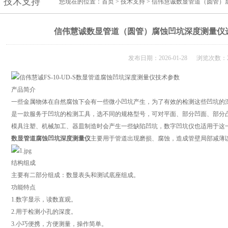
技术支持
您现在的位置：
首页
>
技术支持
> 信伟慧诚数显管道（圆管
信伟慧诚数显管道（圆管）腐蚀凹坑深度测量仪
发布日期：2026-01-28 浏览次数：2
产品简介
一些金属物体在自然腐蚀下会有一些微小凹坑产生，为了有效的检测这些凹坑的
是一款服务于凹坑的检测工具，选不同的规格型号，可对平面、部分凹面、部分
模具注塑、机械加工、器皿制造时会产生一些缺陷凹坑，数字凹坑仪也适用于这
数显管道腐蚀凹坑深度测量仪
主要用于管道出现磨损、腐蚀，造成管壁局部减薄
结构组成
主要有二部分组成：数显表头和测试底座组成。
功能特点
1.数字显示，读数直观。
2.用于检测小孔的深度。
3.小巧便携，方便测量，操作简单。