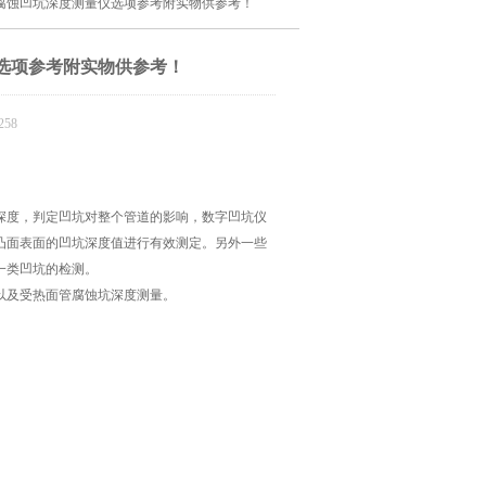
）腐蚀凹坑深度测量仪选项参考附实物供参考！
选项参考附实物供参考！
58
深度，判定凹坑对整个管道的影响，数字凹坑仪
凸面表面的凹坑深度值进行有效测定。另外一些
一类凹坑的检测。
以及受热面管腐蚀坑深度测量。