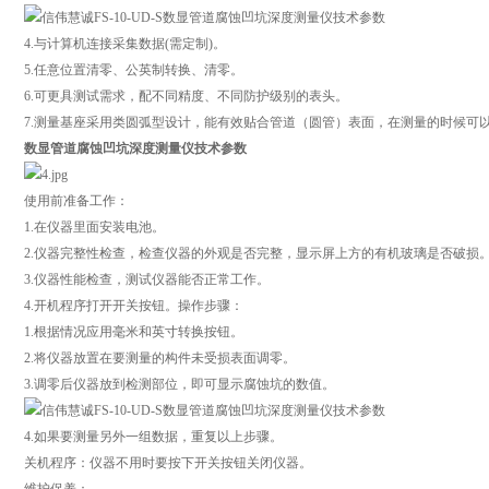
4.与计算机连接采集数据(需定制)。
5.任意位置清零、公英制转换、清零。
6.可更具测试需求，配不同精度、不同防护级别的表头。
7.测量基座采用类圆弧型设计，能有效贴合管道（圆管）表面，在测量的时候可
数显管道腐蚀凹坑深度测量仪技术参数
使用前准备工作：
1.在仪器里面安装电池。
2.仪器完整性检查，检查仪器的外观是否完整，显示屏上方的有机玻璃是否破损
3.仪器性能检查，测试仪器能否正常工作。
4.开机程序打开开关按钮。操作步骤：
1.根据情况应用毫米和英寸转换按钮。
2.将仪器放置在要测量的构件未受损表面调零。
3.调零后仪器放到检测部位，即可显示腐蚀坑的数值。
4.如果要测量另外一组数据，重复以上步骤。
关机程序：仪器不用时要按下开关按钮关闭仪器。