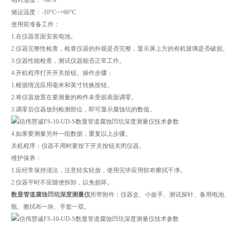
相对湿度：<80%
储运温度：-10°C~+60°C
使用前准备工作：
1.在仪器里面安装电池。
2.仪器完整性检查，检查仪器的外观是否完整，显示屏上方的有机玻璃是否破损
3.仪器性能检查，测试仪器能否正常工作。
4.开机程序打开开关按钮。操作步骤：
1.根据情况应用毫米和英寸转换按钮。
2.将仪器放置在要测量的构件未受损表面调零。
3.调零后仪器放到检测部位，即可显示腐蚀坑的数值。
4.如果要测量另外一组数据，重复以上步骤。
关机程序：仪器不用时要按下开关按钮关闭仪器。
维护保养：
1.应经常保持清法，注意轻实轻放，使用完毕应用软布擦拭干净。
2.仪器平时不应随便拆卸，以免损坏。
数显管道腐蚀凹坑深度测量仪
所带附件：仪器盒、小扳手、测试探针、备用电池、
瓶、擦拭布一块、手套一双。