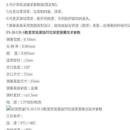
4.与计算机连接采集数据(需定制)。
5.任意位置清零、公英制转换、清零。
6.可更具测试需求，配不同精度、不同防护级别的表头。
7.测量基座采用类圆弧型设计，能有效贴合管道（圆管）表面，在测量的时候可
FS-10-UD-S数显管道腐蚀凹坑深度测量技术参数
测量范围：0-10mm
分 辨 率：0.001mm
精 度：0.005mm
适用管径：≥5mm
开口弧度：120°
开口尺寸：57mm
测量基面尺寸：65mm
测量基面材质：金属
测杆直径：≤φ1.5mm
电 源：1.5V纽扣电池
工作条件：
温 度：0°C~+40C