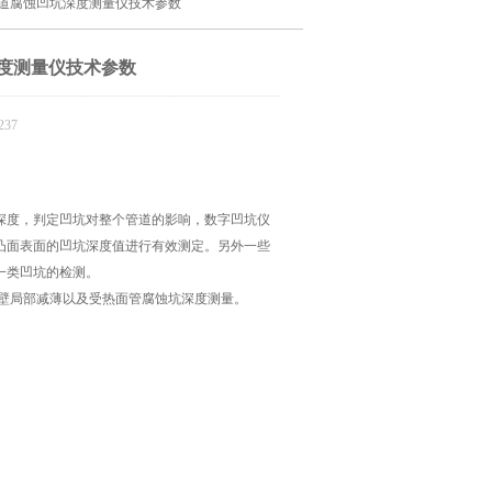
数显管道腐蚀凹坑深度测量仪技术参数
坑深度测量仪技术参数
37
深度，判定凹坑对整个管道的影响，数字凹坑仪
凸面表面的凹坑深度值进行有效测定。另外一些
一类凹坑的检测。
壁局部减薄以及受热面管腐蚀坑深度测量。