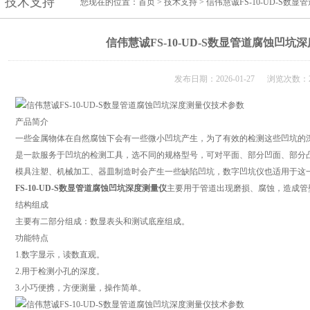
技术支持
您现在的位置：
首页
>
技术支持
> 信伟慧诚FS-10-UD-S
信伟慧诚FS-10-UD-S数显管道腐蚀凹
发布日期：2026-01-27 浏览次数：2
产品简介
一些金属物体在自然腐蚀下会有一些微小凹坑产生，为了有效的检测这些凹坑的
是一款服务于凹坑的检测工具，选不同的规格型号，可对平面、部分凹面、部分
模具注塑、机械加工、器皿制造时会产生一些缺陷凹坑，数字凹坑仪也适用于这
FS-10-UD-S数显管道腐蚀凹坑深度测量仪
主要用于管道出现磨损、腐蚀，造成管
结构组成
主要有二部分组成：数显表头和测试底座组成。
功能特点
1.数字显示，读数直观。
2.用于检测小孔的深度。
3.小巧便携，方便测量，操作简单。