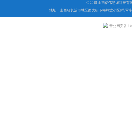
© 2018 山西信伟慧诚科技
地址：山西省长治市城区西大街下梅辉坡小区8号写字楼
晋公网安备 1404