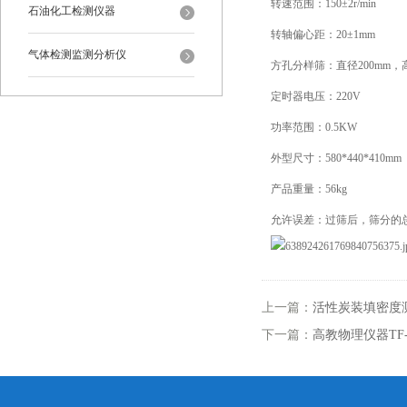
转速范围：150±2r/min
石油化工检测仪器
转轴偏心距：20±1mm
气体检测监测分析仪
方孔分样筛：直径200mm，高
定时器电压：220V
功率范围：0.5KW
外型尺寸：580*440*410mm
产品重量：56kg
允许误差：过筛后，筛分的总
上一篇：
活性炭装填密度
下一篇：
高教物理仪器TF