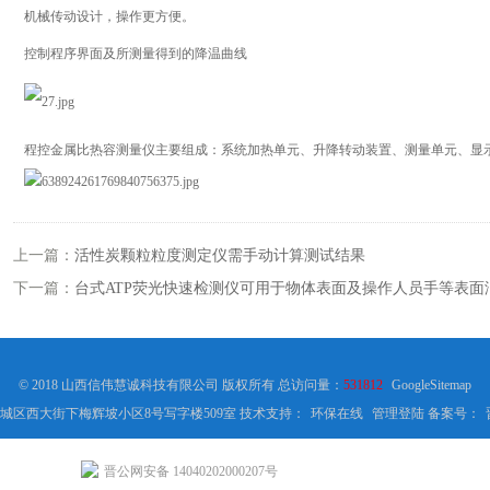
机械传动设计，操作更方便。
控制程序界面及所测量得到的降温曲线
程控金属比热容测量仪主要组成：系统加热单元、升降转动装置、测量单元、显
上一篇：
活性炭颗粒粒度测定仪需手动计算测试结果
下一篇：
台式ATP荧光快速检测仪可用于物体表面及操作人员手等表面
© 2018 山西信伟慧诚科技有限公司 版权所有 总访问量：
531812
GoogleSitemap
城区西大街下梅辉坡小区8号写字楼509室 技术支持：
环保在线
管理登陆
备案号：
晋公网安备 14040202000207号