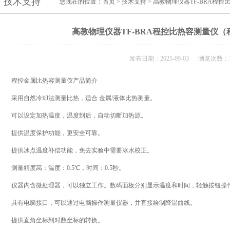
技术支持
您现在的位置：
首页
>
技术支持
> 高教物理仪器TF-BRA程
高教物理仪器TF-BRA程控比热容测量仪
发布日期：2025-09-03 浏览次数：3
程控金属比热容测量仪产品简介
采用自然冷却法测量比热，适合 金属/液体比热测量。
可以设定加热温度，温度到后，自动切断加热源。
提供温度保护功能，更安全可靠。
提供冰点温度补偿功能，免去实验中需要冰水校正。
测量精度高：温度：0.5℃，时间：0.5秒。
仪器内含微处理器，可以独立工作。数码面板分别显示温度和时间，轻触按钮操
具有电脑接口，可以通过电脑操作测量仪器，并直接绘制降温曲线。
提供直角坐标到对数坐标的转换。