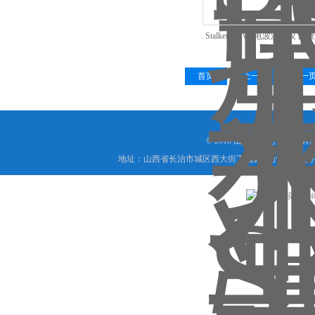
Stalker Ⅱ SVR电波流速仪
首页
上一页
下一
© 2018 山西信伟慧诚科技
地址：山西省长治市城区西大街下梅辉坡小区8号写字楼
晋公网安备 1404