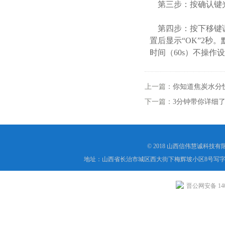
第三步：按确认键
第四步：按下移键调
置后显示“OK”2
时间（60s）不操作
上一篇：
你知道焦炭水分
下一篇：
3分钟带你详细
© 2018 山西信伟慧诚科技
地址：山西省长治市城区西大街下梅辉坡小区8号写字楼
晋公网安备 1404