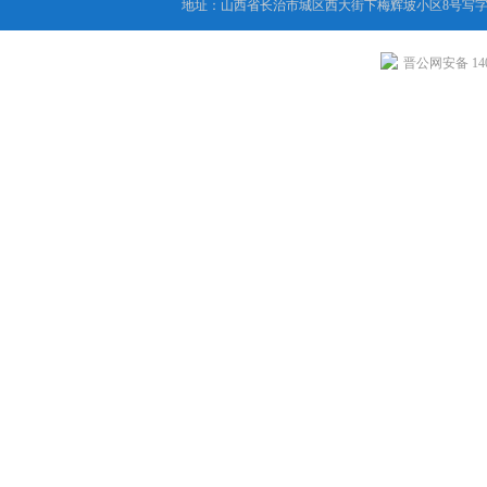
地址：山西省长治市城区西大街下梅辉坡小区8号写字楼
晋公网安备 1404