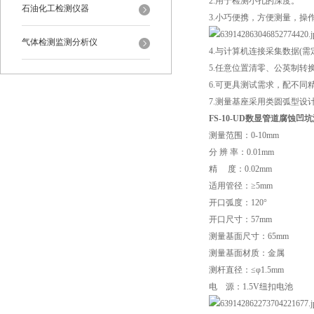
2.用于检测小孔的深度。
石油化工检测仪器
3.小巧便携，方便测量，操
气体检测监测分析仪
4.与计算机连接采集数据(需
5.任意位置清零、公英制转
6.可更具测试需求，配不同
7.测量基座采用类圆弧型
FS-10-UD数显管道腐蚀
测量范围：0-10mm
分 辨 率：0.01mm
精 度：0.02mm
适用管径：≥5mm
开口弧度：120°
开口尺寸：57mm
测量基面尺寸：65mm
测量基面材质：金属
测杆直径：≤φ1.5mm
电 源：1.5V纽扣电池