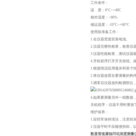
工作条件：
温 度：0°C~+40C
相对湿度：<80%
储运温度：-10°C~+60°C
使用前准备工作：
1.在仪器里面安装电池。
2.仪器完整性检查，检查
3.仪器性能检查，测试仪器
4.开机程序打开开关按钮。
1.根据情况应用毫米和英寸
2.将仪器放置在要测量的构
3.调零后仪器放到检测部位
4.如果要测量另外一组数据
关机程序：仪器不用时要按
维护保养：
1.应经常保持清法，注意轻
2.仪器平时不应随便拆卸，
数显管道腐蚀凹坑深度测量