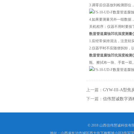
3.调零后仪器放到检测部位
4.如果要测量另外一组数据
关机程序：仪器不用时要按
数显管道腐蚀凹坑深度测量
1.应经常保持清法，注意轻
2.仪器平时不应随便拆卸，
数显管道腐蚀凹坑深度检测
瓶、擦拭布一块、手套一双
上一篇：
GYW-III-
下一篇：
信伟慧诚数字酒
© 2018 山西信伟慧诚科技
地址：山西省长治市城区西大街下梅辉坡小区8号写字楼