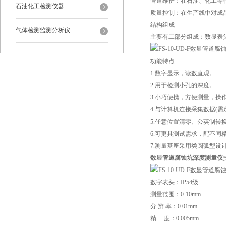
‌管道维护‌：在石油、化工
石油化工检测仪器
‌质量控制‌：在生产线中对
结构组成
气体检测监测分析仪
主要有二部分组成：数显表
功能特点
1.数字显示，读数直观。
2.用于检测小孔的深度。
3.小巧便携，方便测量，操
4.与计算机连接采集数据(需
5.任意位置清零、公英制转
6.可更具测试需求，配不同
7.测量基座采用类圆弧型
数显管道腐蚀坑深度测量仪
数字表头：IP54级
测量范围：0-10mm
分 辨 率：0.01mm
精 度：0.005mm