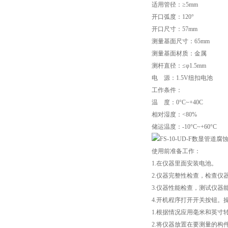
适用管径：≥5mm
开口弧度：120°
开口尺寸：57mm
测量基面尺寸：65mm
测量基面材质：金属
测杆直径：≤φ1.5mm
电 源：1.5V纽扣电池
工作条件：
温 度：0°C~+40C
相对湿度：<80%
储运温度：-10°C~+60°C
使用前准备工作：
1.在仪器里面安装电池。
2.仪器完整性检查，检查
3.仪器性能检查，测试仪器
4.开机程序打开开关按钮。
1.根据情况应用毫米和英寸
2.将仪器放置在要测量的构