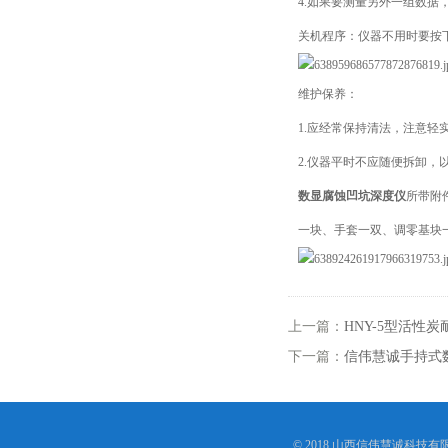
4.如果要测量另外一组数据
关机程序：仪器不用时要按
维护保养：
1.应经常保持清法，注意轻
2.仪器平时不应随便拆卸，
数显腐蚀凹坑深度仪
所带附
一块、手套一双、调零基块
上一篇：
HNY-5型活性
下一篇：
信伟慧诚手持式
© 2018 山西信伟慧诚科技