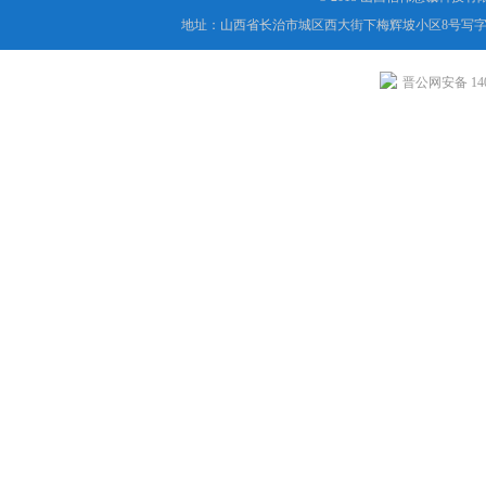
地址：山西省长治市城区西大街下梅辉坡小区8号写字楼
晋公网安备 1404