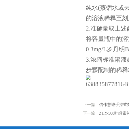
纯水(蒸馏水或
的溶液稀释至刻度
2.准确量取上述
将容量瓶中的溶
0.3mg/L罗丹
3.浓缩标准溶
步骤配制的稀释
上一篇：
信伟慧诚手持式
下一篇：
ZHY-508叶