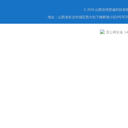
© 2018 山西信伟慧诚科技
地址：山西省长治市城区西大街下梅辉坡小区8号写字楼
晋公网安备 1404