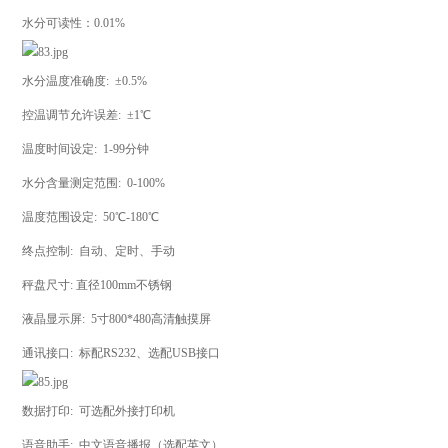
水分可读性：0.01%
水分温度准确度: ±0.5%
控温调节允许误差: ±1℃
温度时间设定: 1-99分钟
水分含量测定范围: 0-100%
温度范围设定: 50℃-180℃
终点控制: 自动、定时、手动
秤盘尺寸: 直径100mm不锈钢
液晶显示屏: 5寸800*480高清触摸屏
通讯接口: 标配RS232、选配USB接口
数据打印: 可选配外接打印机
语音助手: 中文语音播报（选配英文）