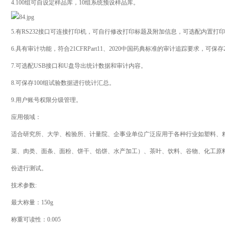
4.100组可自设定样品库，10组系统预设样品库。
5.有RS232接口可连接打印机，可自行修改打印标题及附加信息，可选配内置打
6.具有审计功能，符合21CFRPart11、2020中国药典标准的审计追踪要求，可保
7.可选配USB接口和U盘导出统计数据和审计内容。
8.可保存100组试验数据进行统计汇总。
9.用户账号权限分级管理。
应用领域：
适合研究所、大学、检验所、计量院、企事业单位广泛应用于各种行业如塑料、
菜、肉类、面条、面粉、饼干、馅饼、水产加工）、茶叶、饮料、谷物、化工原
份进行测试。
技术参数:
最大称量：150g
称重可读性：0.005