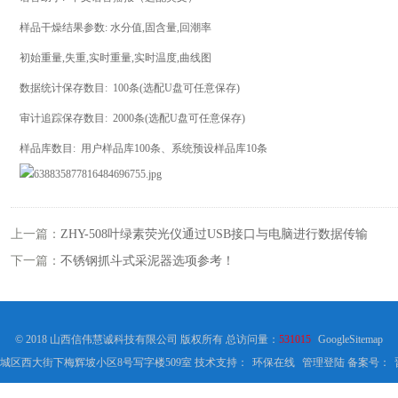
样品干燥结果参数: 水分值,固含量,回潮率
初始重量,失重,实时重量,实时温度,曲线图
数据统计保存数目: 100条(选配U盘可任意保存)
审计追踪保存数目: 2000条(选配U盘可任意保存)
样品库数目: 用户样品库100条、系统预设样品库10条
上一篇：
ZHY-508叶绿素荧光仪通过USB接口与电脑进行数据传输
下一篇：
不锈钢抓斗式采泥器选项参考！
© 2018 山西信伟慧诚科技有限公司 版权所有 总访问量：
531015
GoogleSitemap
城区西大街下梅辉坡小区8号写字楼509室 技术支持：
环保在线
管理登陆
备案号：