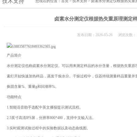
技术支持
您现在的位置：
首页
>
技术支持
> 卤素水分测定仪根据热失重
卤素水分测定仪根据热失重原理测定
发布日期：2026-05-26 浏览次数：1
产品简介
水分测定仪也称卤素水分测定仪。可以用来测定样品的水分含量，根据热失重原
素灯开始快速加热样品，蒸发干燥水分。干燥过程中，仪器持续测量样品重量并
换固含量%、重量g和回潮率%。
功能特点
1.智能语音助手选配中英文播报提示测试流程。
2.5英寸高清IPS屏，分辨率800*480，支持中文输入法。
3.实时观测试验过程中的实验数据以及动态曲线图。