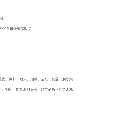
印机。
存2000条审计追踪数据。
粮食、饲料、粉末、烟草、造纸、食品（脱水蔬
料、制药、纺织原料等等，对样品所含的游离水