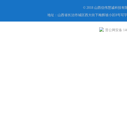
© 2018 山西信伟慧诚科技
地址：山西省长治市城区西大街下梅辉坡小区8号写字楼
晋公网安备 1404