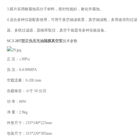
3.膜片采用耐腐蚀高分子材料，密封性能好，耐化学腐蚀。
4.适合多种仪器配套使用，可用于真空抽滤装置，真空抽滤瓶，多用途溶剂过滤
器。多联过滤器，固相萃取仪，真空干燥皿等多种实验设备。
SCJ-20T型正负压无油隔膜真空泵
技术参数
正 压：≥30Psi
负 压：0-0.09MPA
空载流量：0-20L/min
负载噪音：小于 50 分贝
功 率：60W
净 重：2.9kg
外形尺寸：235*140*225mm
包装尺寸：315*220*305mm