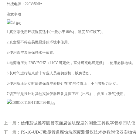
外接电源：220V/50Hz
注意事项
1.真空泵使用环境湿度适中(一般小于 80%)，温度 50℃以下)。
2.真空泵不得在易燃易爆的环境中使用。
3.使用真空泵应保持水平放置。
4.电源电压为 220V/50HZ（110V 可定做，室外可充电可定做），使用必接地线。
5.长时间运行结束后非专业人员请勿拆机，以免烫伤。
6.使用负压启动时请确保真空表指针在“0"的位置上，不可带压力启动。
7.该产品是只针对其他实验仪器设备提供正压（出气）、负压（吸气)使用。
上一篇：
信伟慧诚推荐圆管表面腐蚀坑深度的测量工具数字管壁凹坑仪
下一篇：
FS-10-UD-F数显管道腐蚀坑深度测量仪技术参数附仪器实物