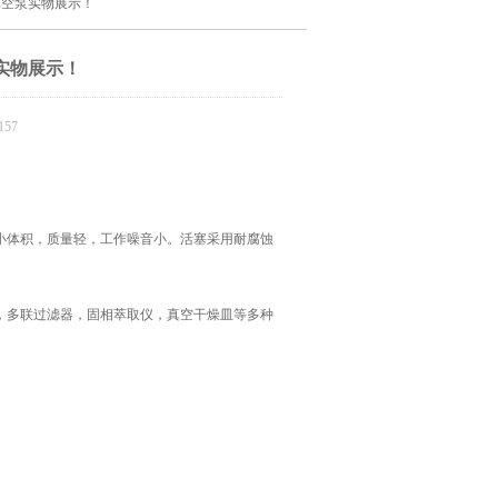
膜真空泵实物展示！
泵实物展示！
57
小体积，质量轻，工作噪音小。活塞采用耐腐蚀
，多联过滤器，固相萃取仪，真空干燥皿等多种