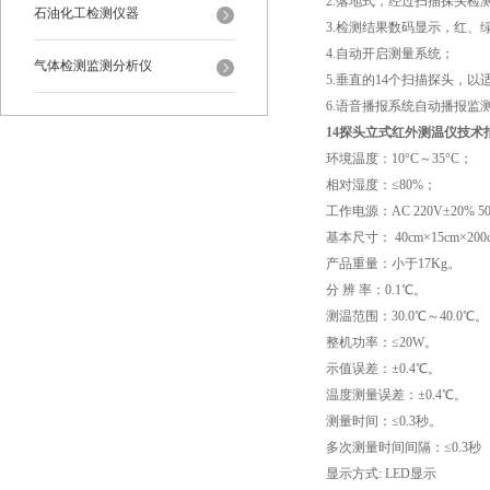
2.落地式，经过扫描探头检
石油化工检测仪器
3.检测结果数码显示，红、
4.自动开启测量系统；
气体检测监测分析仪
5.垂直的14个扫描探头，
6.语音播报系统自动播报监
14探头立式红外测温仪技术
环境温度：10°C～35°C；
相对湿度：≤80%；
工作电源：AC 220V±20% 5
基本尺寸： 40cm×15cm×200
产品重量：小于17Kg。
分 辨 率：0.1℃。
测温范围：30.0℃～40.0℃。
整机功率：≤20W。
示值误差：±0.4℃。
温度测量误差：±0.4℃。
测量时间：≤0.3秒。
多次测量时间间隔：≤0.3秒
显示方式: LED显示