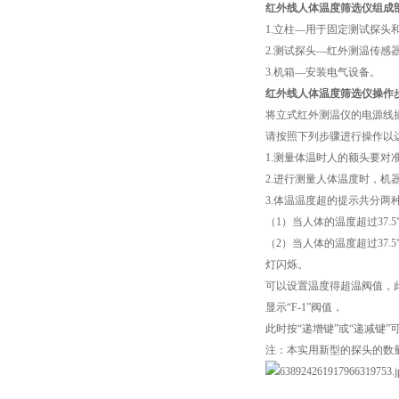
红外线人体温度筛选仪组成
1.立柱—用于固定测试探头
2.测试探头—红外测温传感
3.机箱—安装电气设备。
红外线人体温度筛选仪操作
将立式红外测温仪的电源线插
请按照下列步骤进行操作以
1.测量体温时人的额头要对
2.进行测量人体温度时，
3.体温温度超的提示共分两
（1）当人体的温度超过37.5
（2）当人体的温度超过37.
灯闪烁。
可以设置温度得超温阀值，此
显示“F-1”阀值，
此时按“递增键”或“递减键
注：本实用新型的探头的数