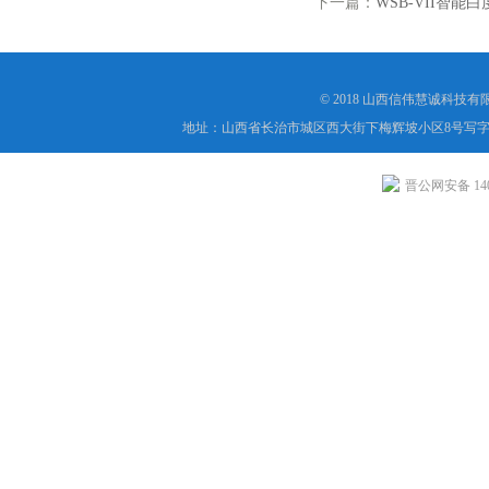
下一篇：
WSB-VII智
© 2018 山西信伟慧诚科技
地址：山西省长治市城区西大街下梅辉坡小区8号写字楼
晋公网安备 1404