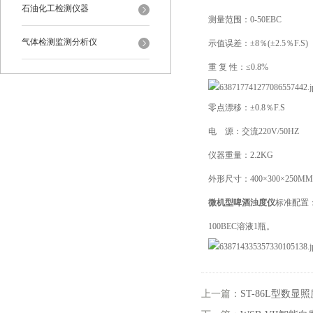
石油化工检测仪器
测量范围：0-50EBC
气体检测监测分析仪
示值误差：±8％(±2.5％F.S)
重 复 性：≤0.8%
零点漂移：±0.8％F.S
电 源：交流220V/50HZ
仪器重量：2.2KG
外形尺寸：400×300×250MM
微机型啤酒浊度仪
标准配置
100BEC溶液1瓶。
上一篇：
ST-86L型数