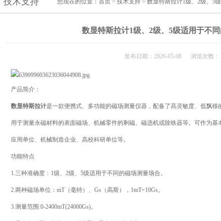
技术支持
您现在的位置：
首页
>
技术支持
> 数显特斯拉计1级、2级、
数显特斯拉计1级、2级、5级适用于不
发布日期：2026-05-08 浏览次数：1
产品简介：
数显特斯拉计
是一款便携式、多功能的磁场测量仪器，配备了高灵敏度、低飘移
用于测量永磁材料的表面磁场、机械零件的剩磁、磁选机或除铁器等。可作为基
应用单位、机械制造企业、高校科研单位等。
功能特点
1.三种准确度：1级、2级、5级适用于不同的磁场测量场合。
2.两种磁场单位：mT（毫特）、Gs（高斯），1mT=10Gs。
3.测量范围:0-2400mT(24000Gs)。