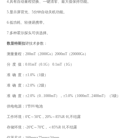
4.具有自动量程切换、一键清零、最大值保持功能。
5.显示屏背光、5分钟自动关机功能。
6.低功耗、轻便易携带。
7.多种霍尔探头可供选择。
数显特斯拉计
技术参数：
测量量程：200mT（2000Gs）2000mT（20000Gs）
分 度 值：0.01mT（0.1G） 0.1mT（1G）
准 确 度：±1.0%（1级）
准 确 度：±2.0%（2级）
准 确 度：±2.0%（0...1000mT），±5.0%（1000mT...2400mT）（5级）
供电电源：1节9V电池
工作环境：0℃～50℃，20%～85%R·H,不结露
存储环境：-20℃～70℃，＜85%R·H,不结露
仪器尺寸：160mm×75mm×34mm