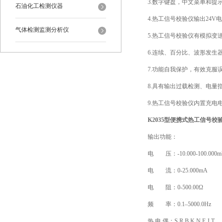
3.数字键盘，中文菜单和提
石油化工检测仪器
4.热工信号校验仪输出24
气体检测监测分析仪
5.热工信号校验仪有模拟变
6.连续、百分比、波形发生
7.功能自我保护，有效克服
8.具有输出过载检测、电量
9.热工信号校验仪内置充电
K2035型便携式热工信号校
输出功能：
电 压：-10.000-100.000mV
电 流：0-25.000mA
电 阻：0-500.00Ω
频 率：0.1–5000.0Hz
热 电 偶：S,R,B,K,N,E,J,T