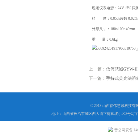
现场仪表电源：24V±5% 限
精 度：0.05%读数 0.02
外形尺寸：180×100×40mm
重 量：0.6kg
上一篇：
信伟慧诚GYW-
下一篇：
手持式荧光法溶
© 2018 山西信伟慧诚科技
地址：山西省长治市城区西大街下梅辉坡小区8号写字楼
晋公网安备 1404