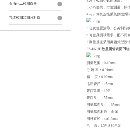
2.用于检测小孔的深度。
石油化工检测仪器
3.小巧便携，方便测量，操
4.与计算机连接采集数据(需
气体检测监测分析仪
5.任意位置清零、公英制转
6.可更具测试需求，配不同
7.测量基座采用类圆弧型
FS-10-UD数显圆管表面凹
测量范围：0-10mm
分 辨 率：0.01mm
精 度：0.02mm
适用管径：≥5mm
开口弧度：120°
开口尺寸：57mm
测量基面尺寸：65mm
测量基面材质：金属
测杆直径：≤φ1.5mm
电 源：1.5V纽扣电池