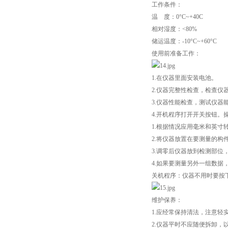
工作条件：
温 度：0°C~+40C
相对湿度：<80%
储运温度：-10°C~+60°C
使用前准备工作：
1.在仪器里面安装电池。
2.仪器完整性检查，检查
3.仪器性能检查，测试仪器
4.开机程序打开开关按钮。
1.根据情况应用毫米和英寸
2.将仪器放置在要测量的构
3.调零后仪器放到检测部位
4.如果要测量另外一组数据
关机程序：仪器不用时要按
维护保养：
1.应经常保持清法，注意轻
2.仪器平时不应随便拆卸，