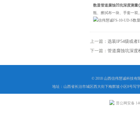
数显管道腐蚀凹坑深度测量
瓶、擦拭布一块、手套一双
上一篇：
选装IP54级或
下一篇：
管道腐蚀坑深度
© 2018 山西信伟慧诚科技
地址：山西省长治市城区西大街下梅辉坡小区8号写字楼
晋公网安备 1404