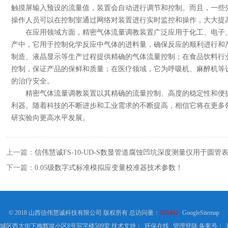
触摸屏输入预设的流量值，装置会自动进行调节和控制。而且，一些
操作人员可以在控制室通过网络对装置进行实时监控和操作，大大提
在应用领域方面，精密气体流量调教装置广泛应用于化工、电子、
产中，它用于控制化学反应中气体的进料量，确保反应的顺利进行和
制造、液晶显示等生产过程提供精确的气体流量控制；在食品饮料行
控制，保证产品的保鲜和质量；在医疗领域，它为呼吸机、麻醉机等
的治疗安全。
精密气体流量调教装置以其精确的流量控制、高度的稳定性和便捷
利器。随着科技的不断进步和工业需求的不断提高，相信它将在更多
研实验向更高水平发展。
上一篇：
信伟慧诚FS-10-UD-S数显管道腐蚀凹坑深度测量仪用于圆
下一篇：
0.05级数字式标准模拟应变量校准器技术参数！
© 2018 山西信伟慧诚科技有限公司 版权所有 总访问量：
533442
GoogleSitemap
城区西大街下梅辉坡小区8号写字楼509室 技术支持：
环保在线
管理登陆
备案号：