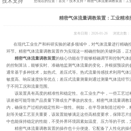
技术支持
您现在的位置：
首页
>
技术支持
> 精密气体流量调教装置：工
精密气体流量调教装置：工业精准
发布日期：2026-01-26 浏览次数：1
在现代工业生产和科研实验的诸多领域中，对气体流量进行精确控
环节。精密气体流量调教装置作为实现这一精确控制的关键利器，正
精密气体流量调教装置
的核心功能在于能够精确调节和控制气体
的控制算法，能够实时、准确地监测气体流量的变化，并根据预设的
通常基于多种技术，如热式、差压式等。热式流量传感技术利用气体
敏度高、响应速度快等优点；差压式流量测量则通过测量气体流经节
于不同工况和流量范围。
该装置具有高度的精准性和稳定性。在工业生产中，一些工艺过程
误差都可能导致产品质量下降或生产事故的发生。精密气体流量调教
内，确保生产过程的稳定性和一致性。例如，在半导体制造过程中，
刻等关键工艺至关重要，该装置能够满足这些高精度要求，保障芯片
中也能保持稳定的性能，不受外界环境因素如温度、压力等的干扰，
精密气体流量调教装置的操作也十分便捷。它配备了人性化的操作