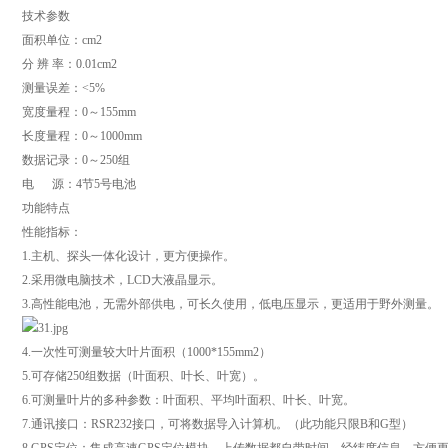
技术参数
面积单位：cm2
分 辨 率：0.01cm2
测量误差：<5%
宽度量程：0～155mm
长度量程：0～1000mm
数据记录：0～250组
电 源：4节5号电池
功能特点
性能指标：
1.主机、探头一体化设计，更方便操作。
2.采用微电脑技术，LCD大液晶显示。
3.高性能电池，无需外部供电，可长久使用，低电压显示，更适用于野外测量。
4.一次性可测量较大叶片面积（1000*155mm2）
5.可存储250组数据（叶面积、叶长、叶宽）。
6.可测量叶片的多种参数：叶面积、平均叶面积、叶长、叶宽。
7.通讯接口：RSR232接口，可将数据导入计算机。（此功能只限B和G型）