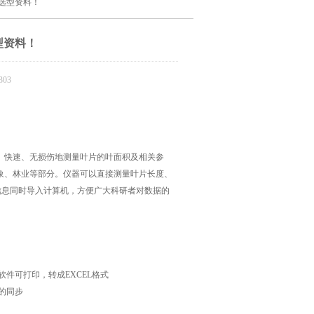
仪选型资料！
型资料！
03
、快速、无损伤地测量叶片的叶面积及相关参
象、林业等部分。仪器可以直接测量叶片长度、
位信息同时导入计算机，方便广大科研者对数据的
件可打印，转成EXCEL格式
的同步