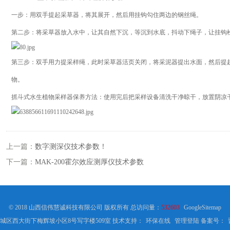
一步：用双手提起采草器，将其展开，然后用挂钩勾住两边的钢丝绳。
第二步：将采草器放入水中，让其自然下沉，等沉到水底，抖动下绳子，让挂钩
第三步：双手用力提采样绳，此时采草器活页关闭，将采泥器提出水面，然后提
物。
抓斗式水生植物采样器保养方法：使用完后把采样设备清洗干净晾干，放置阴凉
上一篇：
数字测深仪技术参数！
下一篇：
MAK-200霍尔效应测厚仪技术参数
© 2018 山西信伟慧诚科技有限公司 版权所有 总访问量：
532603
GoogleSitemap
城区西大街下梅辉坡小区8号写字楼509室 技术支持：
环保在线
管理登陆
备案号：