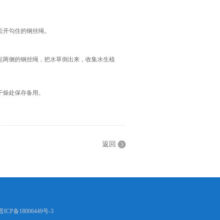
松开勾住的钢丝绳。
起两侧的钢丝绳，把水草倒出来，收集水生植
干燥处保存备用。
返回
晋ICP备18006449号-3