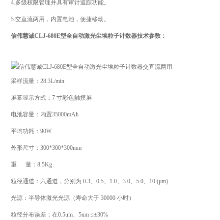
4.多级权限管理并具有审计追踪功能。
5.交直流两用，内置电池，便捷移动。
信伟慧诚CLJ-680E型全自动激光尘埃粒子计数器技术参数：
采样流量：28.3L/min
屏幕显示方式：7 寸彩色触摸屏
电池容量：内置35000mAh
平均功耗：90W
外形尺寸：300*300*300mm
重 量：8.5Kg
粒径通道：六通道，分别为 0.3、0.5、1.0、3.0、5.0、10 (μm)
光源：半导体激光光源（寿命大于 30000 小时）
粒径分布误差：在0.5um、5um ≤±30%