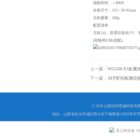
续航时间：＞80hH
外形尺寸：131× 39×81mm
主机重量：186g
配置清单
主机1台、防震仪器包1个、
(校验用)1块(选配)。
上一篇：
WGG60-EJ
下一篇：
ATP荧光检测
© 2018 山西信伟慧诚科技
地址：山西省长治市城区西大街下梅辉坡小区8号写字楼
晋公网安备 1404