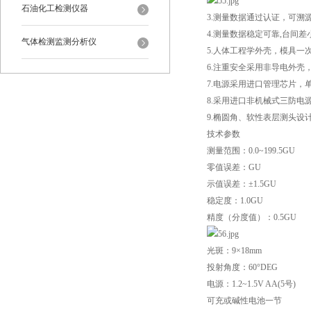
石油化工检测仪器
3.测量数据通过认证，可溯源
4.测量数据稳定可靠,台间
气体检测监测分析仪
5.人体工程学外壳，模具
6.注重安全采用非导电外壳
7.电源采用进口管理芯片，
8.采用进口非机械式三防电
9.椭圆角、软性表层测头设
技术参数
测量范围：0.0~199.5GU
零值误差：GU
示值误差：±1.5GU
稳定度：1.0GU
精度（分度值）：0.5GU
光斑：9×18mm
投射角度：60°DEG
电源：1.2~1.5V AA(5号)
可充或碱性电池一节