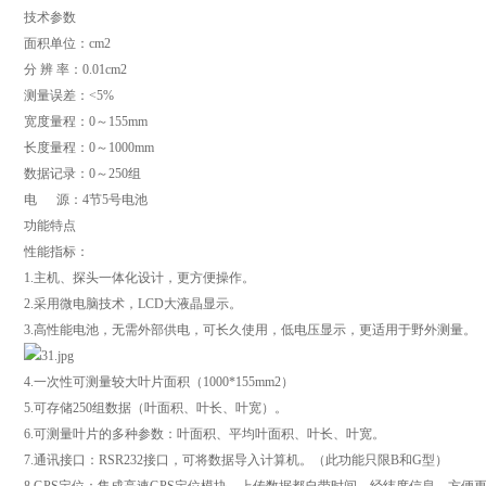
技术参数
面积单位：cm2
分 辨 率：0.01cm2
测量误差：<5%
宽度量程：0～155mm
长度量程：0～1000mm
数据记录：0～250组
电 源：4节5号电池
功能特点
性能指标：
1.主机、探头一体化设计，更方便操作。
2.采用微电脑技术，LCD大液晶显示。
3.高性能电池，无需外部供电，可长久使用，低电压显示，更适用于野外测量。
4.一次性可测量较大叶片面积（1000*155mm2）
5.可存储250组数据（叶面积、叶长、叶宽）。
6.可测量叶片的多种参数：叶面积、平均叶面积、叶长、叶宽。
7.通讯接口：RSR232接口，可将数据导入计算机。（此功能只限B和G型）