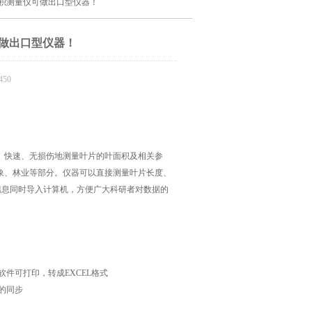
面积测量仪可做出口型仪器！
做出口型仪器！
50
、快速、无损伤地测量叶片的叶面积及相关参
象、林业等部分。仪器可以直接测量叶片长度、
位信息同时导入计算机，方便广大科研者对数据的
件可打印，转成EXCEL格式
的同步