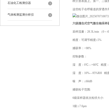
样介质表面上。第一、二级
石油化工检测仪器
这些粒子在呼吸道的穿透作
气体检测监测分析仪
六级撞击式空气微生物采样
采样流量：28.3L/min （0
精度：可调节精度≤5%
捕获率：>98%
控制参数：
湿 度：0℃—+60℃ 精度：±
湿 度：10%—95%RH 精度
噪 声：≤60dB
捕获粒子范围:
6级采样器依次粒径大小:
1级:≥7.0μm