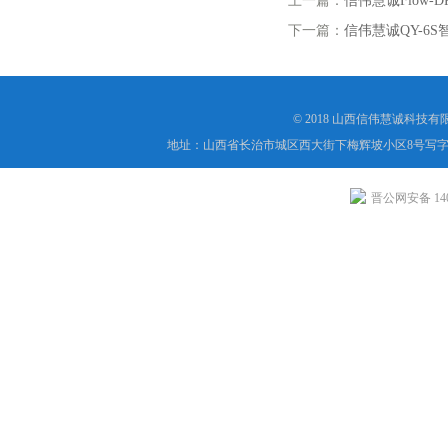
上一篇：
信伟慧诚Flow-
下一篇：
信伟慧诚QY-6
© 2018 山西信伟慧诚科技
地址：山西省长治市城区西大街下梅辉坡小区8号写字楼
晋公网安备 1404